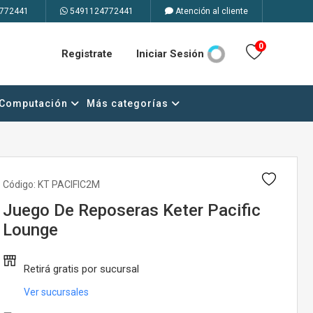
772441
5491124772441
Atención al cliente
0
Registrate
Iniciar Sesión
Computación
Más categorías
Código:
KT PACIFIC2M
Juego De Reposeras Keter Pacific
Lounge
Retirá gratis por sucursal
Ver sucursales