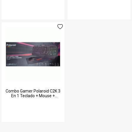
Calefones
Aspiradoras
Multimedia
Ver todos
Máquinas de Coser
Cortadoras de Fiambre
Ver todos
Combo Gamer Polaroid C2K 3
En 1 Teclado + Mouse +
Mousepad