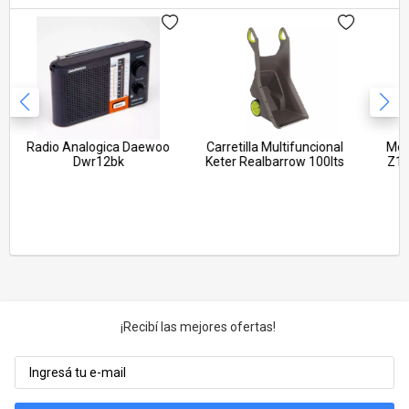
Calefones
Aspiradoras
Ver todos
Máquinas de Coser
Cortadoras de Fiambre
Ver todos
Radio Analogica Daewoo
Carretilla Multifuncional
Mou
Dwr12bk
Keter Realbarrow 100lts
Z10
¡Recibí las mejores ofertas!