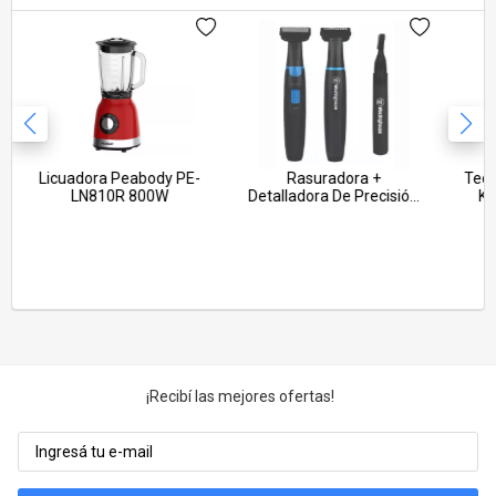
Calefones
Aspiradoras
Ver todos
Máquinas de Coser
Cortadoras de Fiambre
Ver todos
Licuadora Peabody PE-
Rasuradora +
Tecl
LN810R 800W
Detalladora De Precisión
K2
Westinghouse Wh1145
¡Recibí las mejores ofertas!