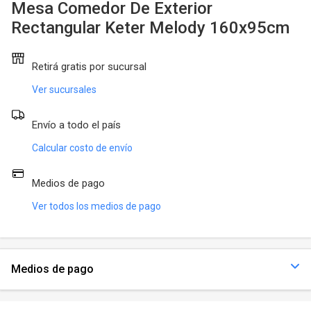
Calefones
Aspiradoras
Mesa Comedor De Exterior
Rectangular Keter Melody 160x95cm
Ver todos
Máquinas de Coser
Retirá gratis por sucursal
Cortadoras de Fiambre
Ver sucursales
Ver todos
Envío a todo el país
Calcular costo de envío
Medios de pago
Ver todos los medios de pago
Medios de pago